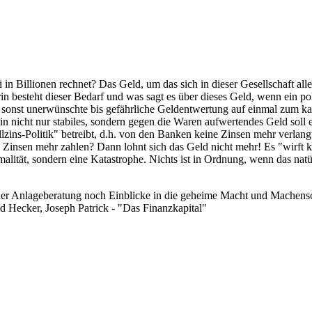
 in Billionen rechnet? Das Geld, um das sich in dieser Gesellschaft all
besteht dieser Bedarf und was sagt es über dieses Geld, wenn ein pol
 die sonst unerwünschte bis gefährliche Geldentwertung auf einmal zum k
n nicht nur stabiles, sondern gegen die Waren aufwertendes Geld soll ein
zins-Politik" betreibt, d.h. von den Banken keine Zinsen mehr verlan
ne Zinsen mehr zahlen? Dann lohnt sich das Geld nicht mehr! Es "wirft 
lität, sondern eine Katastrophe. Nichts ist in Ordnung, wenn das natü
er Anlageberatung noch Einblicke in die geheime Macht und Machensch
d Hecker, Joseph Patrick - "Das Finanzkapital"