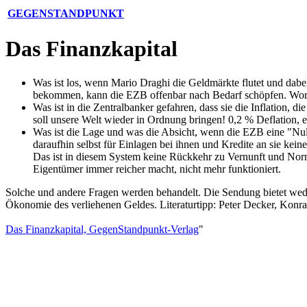
GEGENSTANDPUNKT
Das Finanzkapital
Was ist los, wenn Mario Draghi die Geldmärkte flutet und dabei
bekommen, kann die EZB offenbar nach Bedarf schöpfen. Worin 
Was ist in die Zentralbanker gefahren, dass sie die Inflation,
soll unsere Welt wieder in Ordnung bringen! 0,2 % Deflation, ei
Was ist die Lage und was die Absicht, wenn die EZB eine "Null
daraufhin selbst für Einlagen bei ihnen und Kredite an sie kei
Das ist in diesem System keine Rückkehr zu Vernunft und Norma
Eigentümer immer reicher macht, nicht mehr funktioniert.
Solche und andere Fragen werden behandelt. Die Sendung bietet wed
Ökonomie des verliehenen Geldes. Literaturtipp: Peter Decker, Konra
Das Finanzkapital, GegenStandpunkt-Verlag
"